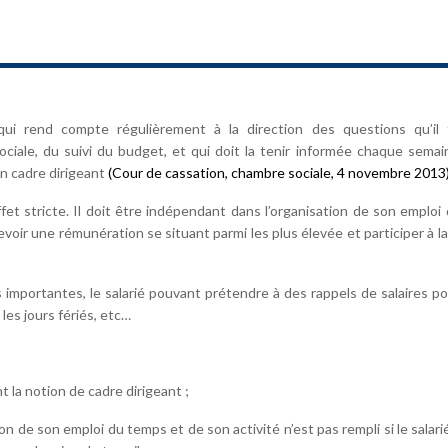
qui rend compte régulièrement à la direction des questions qu’il t
ciale, du suivi du budget, et qui doit la tenir informée chaque sema
un cadre dirigeant
(Cour de cassation, chambre sociale, 4 novembre 2013)
ffet stricte. Il doit être indépendant dans l’organisation de son emploi
oir une rémunération se situant parmi les plus élevée et participer à la
mportantes, le salarié pouvant prétendre à des rappels de salaires p
les jours fériés, etc…
 la notion de cadre dirigeant ;
on de son emploi du temps et de son activité n’est pas rempli si le salari