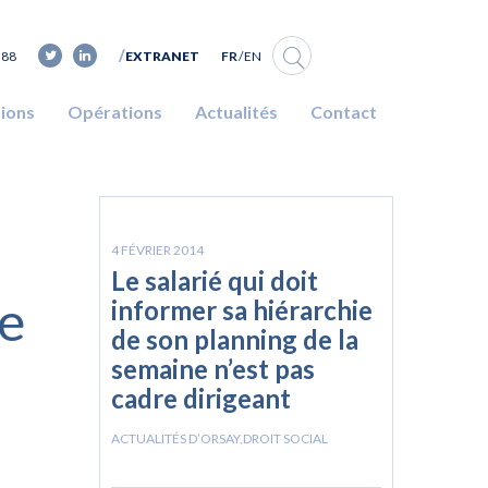
FR
EN
 88
EXTRANET
tions
Opérations
Actualités
Contact
4 FÉVRIER 2014
Le salarié qui doit
ie
informer sa hiérarchie
de son planning de la
semaine n’est pas
cadre dirigeant
ACTUALITÉS D’ORSAY
,
DROIT SOCIAL