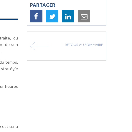
PARTAGER
raite, du
ine de son
RETOUR AU SOMMAIRE
.
 du temps,
 stratégie
our heures
é est tenu