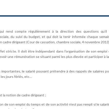
qui rend compte régulièrement à la direction des questions qu’il t
ciale, du suivi du budget, et qui doit la tenir informée chaque sema
 un cadre dirigeant (Cour de cassation, chambre sociale, 4 novembre 2013)
ffet stricte. Il doit être indépendant dans l’organisation de son emploi
oir une rémunération se situant parmi les plus élevée et participer à la
mportantes, le salarié pouvant prétendre à des rappels de salaires p
les jours fériés, etc…
 la notion de cadre dirigeant ;
on de son emploi du temps et de son activité n’est pas rempli si le salari