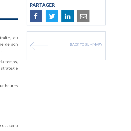
PARTAGER
raite, du
ine de son
BACK TO SUMMARY
.
 du temps,
 stratégie
our heures
é est tenu