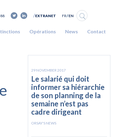
FR
EN
 88
EXTRANET
stinctions
Opérations
News
Contact
29 NOVEMBER 2017
Le salarié qui doit
ie
informer sa hiérarchie
de son planning de la
semaine n’est pas
cadre dirigeant
ORSAY'S NEWS