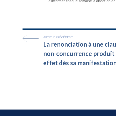
d’informer chaque semaine la direction de 
ARTICLE PRÉCÉDENT
La renonciation à une cla
non-concurrence produit
effet dès sa manifestatio