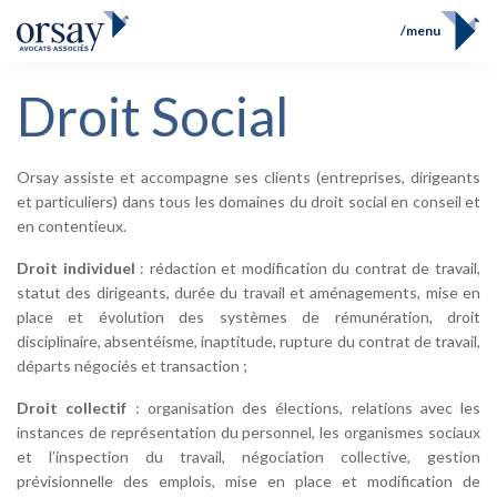
menu
Accueil
Droit Social
Équipe
FR
EN
Compétences
Prix et Distinctions
Orsay assiste et accompagne ses clients (entreprises, dirigeants
Opérations
et particuliers) dans tous les domaines du droit social en conseil et
Actualités
en contentieux.
Contact
Droit individuel
: rédaction et modification du contrat de travail,
statut des dirigeants, durée du travail et aménagements, mise en
place et évolution des systèmes de rémunération, droit
disciplinaire, absentéisme, inaptitude, rupture du contrat de travail,
départs négociés et transaction ;
Droit collectif
: organisation des élections, relations avec les
instances de représentation du personnel, les organismes sociaux
et l’inspection du travail, négociation collective, gestion
prévisionnelle des emplois, mise en place et modification de