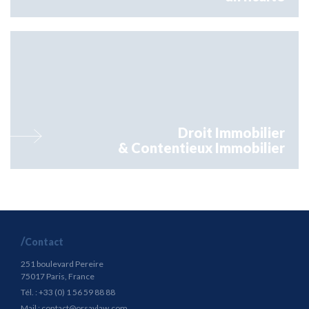
Orsay intervient aussi en conseil qu'en contentieux sur toutes les
problématique liées au droit immobilier
Droit Immobilier
& Contentieux Immobilier
Contact
251 boulevard Pereire
75017 Paris, France
Tél. : +33 (0) 1 56 59 88 88
Mail :
contact@orsaylaw.com