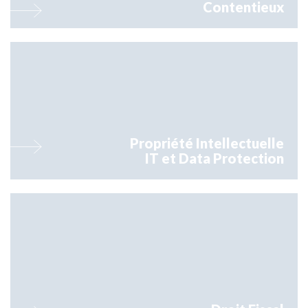
Contentieux
Orsay assure l’ensemble des aspects juridiques liés à la Propriété
Intellectuelle
Propriété Intellectuelle
IT et Data Protection
Le département fiscal d’Orsay complète les compétences du cabinet
tant par son expertise dans les domaines du capital investissement et
d...