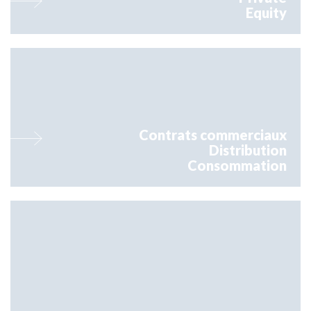
Equity
Orsay accompagne les entreprises afin de sécuriser leurs relations
commerciales entre professionnels, ou avec les consommateurs,
avec une...
Contrats commerciaux
Distribution
Consommation
Orsay prend en charge la défense des intérêts de ses clients dans tous
les contentieux liés au droit des affaires