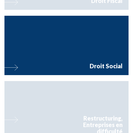
Droit Fiscal
Orsay assiste et accompagne ses clients dans tous les domaines du
droit social et des relations individuelles et collectives du travail
Droit Social
Orsay intervient régulièrement en conseil et en contentieux sur
toutes les problématiques liées à la restructuration, à la sauvegarde, à
...
Restructuring,
Entreprises en
difficulté