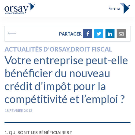
menu
Accueil
Équipe
FR
EN
PARTAGER
Compétences
Prix et Distinctions
ACTUALITÉS D’ORSAY
,
DROIT FISCAL
Opérations
Votre entreprise peut-elle
Actualités
Contact
bénéficier du nouveau
crédit d’impôt pour la
compétitivité et l’emploi ?
18 FÉVRIER 2013
1. QUI SONT LES BÉNÉFICIAIRES ?