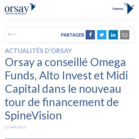
menu
Accueil
Équipe
FR
EN
PARTAGER
Compétences
Prix et Distinctions
ACTUALITÉS D’ORSAY
Opérations
Orsay a conseillé Omega
Actualités
Contact
Funds, Alto Invest et Midi
Capital dans le nouveau
tour de financement de
SpineVision
27 MAI 2013