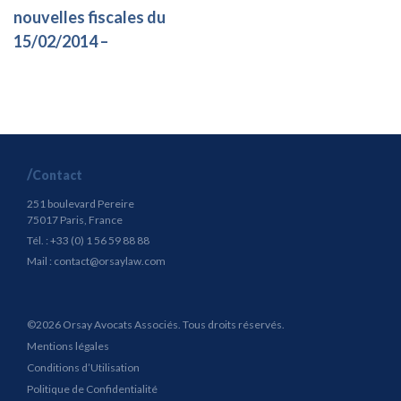
nouvelles fiscales du
15/02/2014 –
Contact
251 boulevard Pereire
75017 Paris, France
Tél. : +33 (0) 1 56 59 88 88
Mail :
contact@orsaylaw.com
©2026 Orsay Avocats Associés. Tous droits réservés.
Mentions légales
Conditions d’Utilisation
Politique de Confidentialité