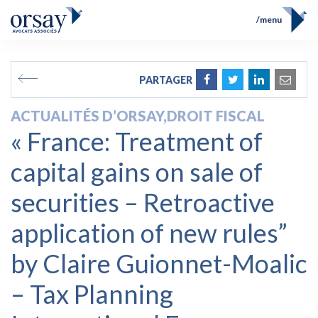
menu
Accueil
Équipe
FR
EN
PARTAGER
Compétences
Prix et Distinctions
ACTUALITÉS D’ORSAY
,
DROIT FISCAL
Opérations
« France: Treatment of
Actualités
Contact
capital gains on sale of
securities – Retroactive
application of new rules”
by Claire Guionnet-Moalic
– Tax Planning