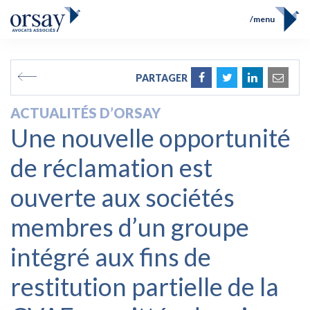
menu
Accueil
Équipe
FR
EN
PARTAGER
Compétences
Prix et Distinctions
ACTUALITÉS D’ORSAY
Opérations
Une nouvelle opportunité
Actualités
Contact
de réclamation est
ouverte aux sociétés
membres d’un groupe
intégré aux fins de
restitution partielle de la