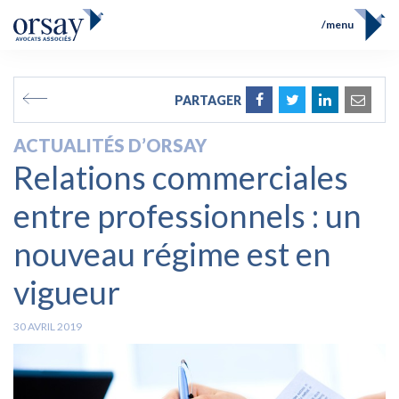
menu
Accueil
Équipe
FR
EN
PARTAGER
Compétences
Prix et Distinctions
ACTUALITÉS D’ORSAY
Opérations
Relations commerciales
Actualités
Contact
entre professionnels : un
nouveau régime est en
vigueur
30 AVRIL 2019