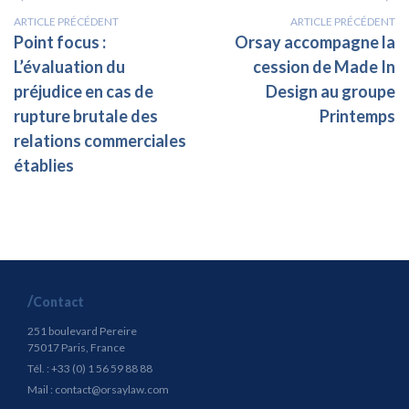
ARTICLE PRÉCÉDENT
ARTICLE PRÉCÉDENT
Point focus :
Orsay accompagne la
L’évaluation du
cession de Made In
préjudice en cas de
Design au groupe
rupture brutale des
Printemps
relations commerciales
établies
Contact
251 boulevard Pereire
75017 Paris, France
Tél. : +33 (0) 1 56 59 88 88
Mail :
contact@orsaylaw.com