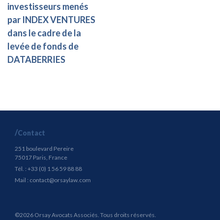
investisseurs menés
par INDEX VENTURES
dans le cadre de la
levée de fonds de
DATABERRIES
Contact
251 boulevard Pereire
75017 Paris, France
Tél. : +33 (0) 1 56 59 88 88
Mail :
contact@orsaylaw.com
©2026 Orsay Avocats Associés. Tous droits réservés.