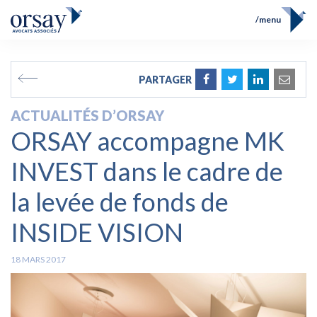
menu
Accueil
Équipe
FR
EN
PARTAGER
Compétences
Prix et Distinctions
ACTUALITÉS D’ORSAY
Opérations
ORSAY accompagne MK
Actualités
Contact
INVEST dans le cadre de
la levée de fonds de
INSIDE VISION
18 MARS 2017