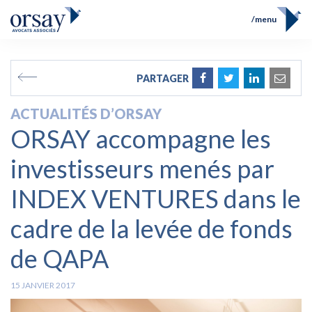
menu
Accueil
Équipe
FR
EN
PARTAGER
Compétences
Prix et Distinctions
ACTUALITÉS D’ORSAY
Opérations
ORSAY accompagne les
Actualités
Contact
investisseurs menés par
INDEX VENTURES dans le
cadre de la levée de fonds
de QAPA
15 JANVIER 2017