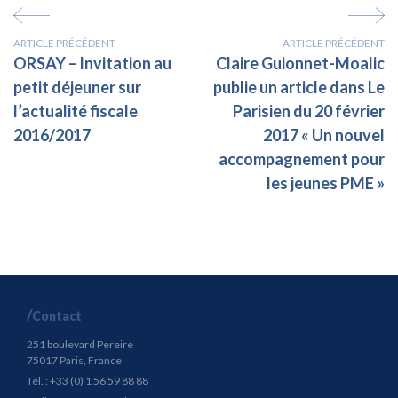
ARTICLE PRÉCÉDENT
ARTICLE PRÉCÉDENT
ORSAY – Invitation au
Claire Guionnet-Moalic
petit déjeuner sur
publie un article dans Le
l’actualité fiscale
Parisien du 20 février
2016/2017
2017 « Un nouvel
accompagnement pour
les jeunes PME »
Contact
251 boulevard Pereire
75017 Paris, France
Tél. : +33 (0) 1 56 59 88 88