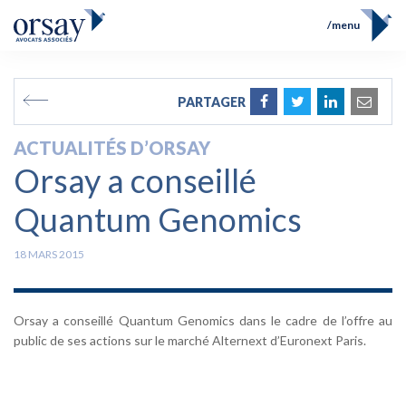
menu
Accueil
Équipe
FR
EN
PARTAGER
Compétences
Prix et Distinctions
ACTUALITÉS D’ORSAY
Opérations
Orsay a conseillé
Actualités
Contact
Quantum Genomics
18 MARS 2015
Orsay a conseillé Quantum Genomics dans le cadre de l’offre au
public de ses actions sur le marché Alternext d’Euronext Paris.