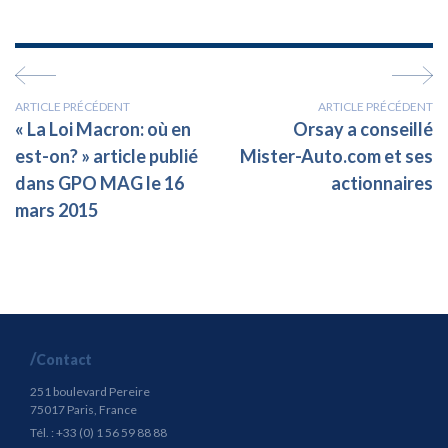
ARTICLE PRÉCÉDENT
ARTICLE PRÉCÉDENT
« La Loi Macron: où en
Orsay a conseillé
est-on? » article publié
Mister-Auto.com et ses
dans GPO MAG le 16
actionnaires
mars 2015
Contact
251 boulevard Pereire
75017 Paris, France
Tél. : +33 (0) 1 56 59 88 88