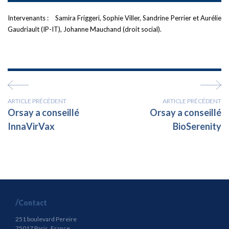
Intervenants : Samira Friggeri, Sophie Viller, Sandrine Perrier
et Aurélie
Gaudriault (IP-IT), Johanne Mauchand (droit social).
ARTICLE PRÉCÉDENT
ARTICLE PRÉCÉDENT
Orsay a conseillé
Orsay a conseillé
InnaVirVax
BioSerenity
Contact
251 boulevard Pereire
75017 Paris, France