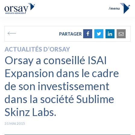
menu
Accueil
Équipe
FR
EN
PARTAGER
Compétences
Prix et Distinctions
ACTUALITÉS D’ORSAY
Opérations
Orsay a conseillé ISAI
Actualités
Contact
Expansion dans le cadre
de son investissement
dans la société Sublime
Skinz Labs.
31 MAI 2015