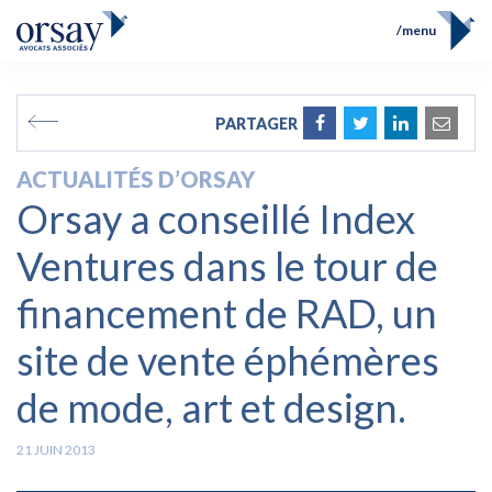
menu
Accueil
Équipe
FR
EN
PARTAGER
Compétences
Prix et Distinctions
ACTUALITÉS D’ORSAY
Opérations
Orsay a conseillé Index
Actualités
Contact
Ventures dans le tour de
financement de RAD, un
site de vente éphémères
de mode, art et design.
21 JUIN 2013