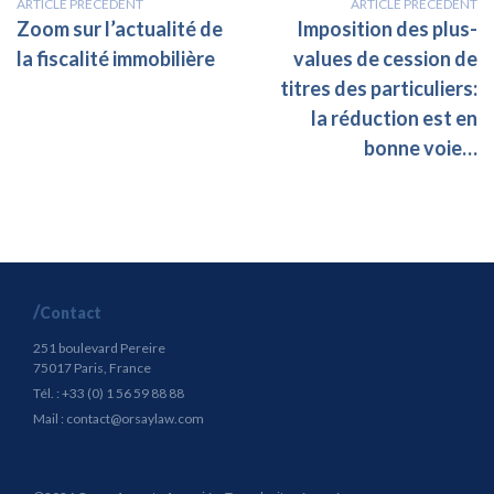
ARTICLE PRÉCÉDENT
ARTICLE PRÉCÉDENT
Zoom sur l’actualité de
Imposition des plus-
la fiscalité immobilière
values de cession de
titres des particuliers:
la réduction est en
bonne voie…
Contact
251 boulevard Pereire
75017 Paris, France
Tél. : +33 (0) 1 56 59 88 88
Mail :
contact@orsaylaw.com