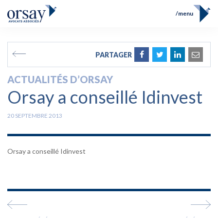
menu
Accueil
Équipe
FR
EN
PARTAGER
Compétences
Prix et Distinctions
ACTUALITÉS D’ORSAY
Opérations
Orsay a conseillé Idinvest
Actualités
Contact
20 SEPTEMBRE 2013
Orsay a conseillé Idinvest