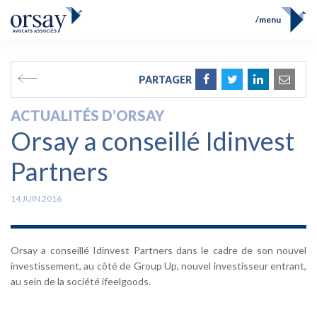
menu
Accueil
Équipe
FR
EN
PARTAGER
Compétences
Prix et Distinctions
ACTUALITÉS D’ORSAY
Opérations
Orsay a conseillé Idinvest
Actualités
Contact
Partners
14 JUIN 2016
Orsay a conseillé Idinvest Partners dans le cadre de son nouvel
investissement, au côté de Group Up, nouvel investisseur entrant,
au sein de la société ifeelgoods.