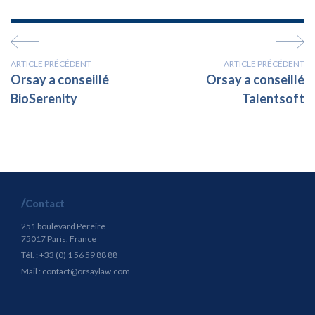
ARTICLE PRÉCÉDENT
ARTICLE PRÉCÉDENT
Orsay a conseillé
Orsay a conseillé
BioSerenity
Talentsoft
Contact
251 boulevard Pereire
75017 Paris, France
Tél. : +33 (0) 1 56 59 88 88
Mail :
contact@orsaylaw.com