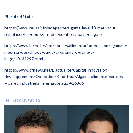
Plus de détails :
https://www.reussir.fr/ladepeche/algama-leve-13-meu-pour-
remplacer-les-oeufs-par-des-solutions-base-dalgues
https://www.lecho.be/entreprises/alimentation-boisson/algama-le-
meunier-des-algues-ouvre-sa-premiere-usine-a-
liege/10439297.html
https://www.cfnews.net/L-actualite/Capital-innovation-
developpement/Operations/2nd-tour/Algama-alimente-par-des-
VCs-et-industriels-internationaux-426866
INTERVENANTS :