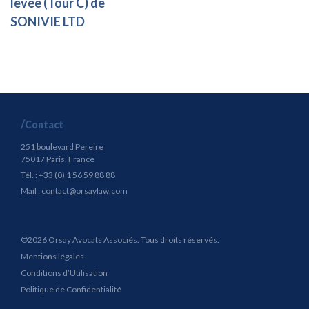
levée (Tour C) de
SONIVIE LTD
Contact
251 boulevard Pereire
75017 Paris, France
Tél. : +33 (0) 1 56 59 88 88
Mail :
contact@orsaylaw.com
©2026 Orsay Avocats Associés. Tous droits réservés.
Mentions légales
Conditions d’Utilisation
Politique de Confidentialité