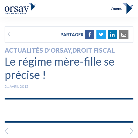
menu
Accueil
Équipe
FR
EN
PARTAGER
Compétences
Prix et Distinctions
ACTUALITÉS D’ORSAY
,
DROIT FISCAL
Opérations
Le régime mère-fille se
Actualités
Contact
précise !
21 AVRIL 2015