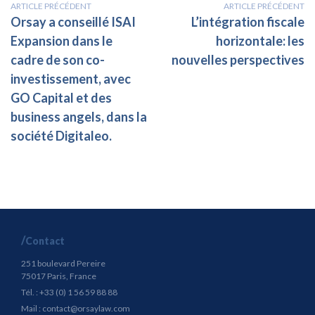
ARTICLE PRÉCÉDENT
ARTICLE PRÉCÉDENT
Orsay a conseillé ISAI
L’intégration fiscale
Expansion dans le
horizontale: les
cadre de son co-
nouvelles perspectives
investissement, avec
GO Capital et des
business angels, dans la
société Digitaleo.
Contact
251 boulevard Pereire
75017 Paris, France
Tél. : +33 (0) 1 56 59 88 88
Mail :
contact@orsaylaw.com