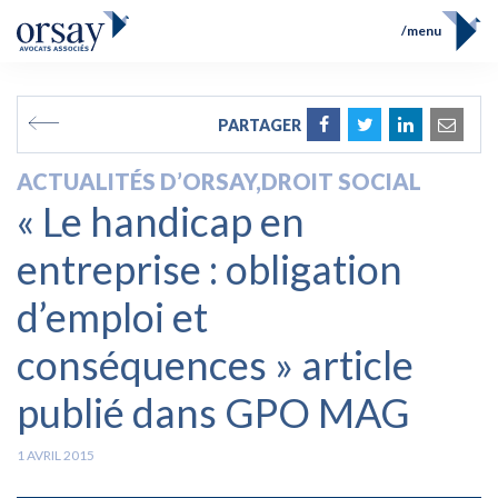
menu
Accueil
Équipe
FR
EN
PARTAGER
Compétences
Prix et Distinctions
ACTUALITÉS D’ORSAY
,
DROIT SOCIAL
Opérations
« Le handicap en
Actualités
Contact
entreprise : obligation
d’emploi et
conséquences » article
publié dans GPO MAG
1 AVRIL 2015