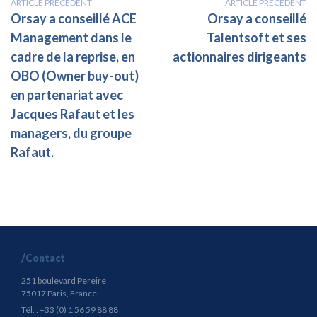
ARTICLE PRÉCÉDENT
ARTICLE PRÉCÉDENT
Orsay a conseillé ACE
Orsay a conseillé
Management dans le
Talentsoft et ses
cadre de la reprise, en
actionnaires dirigeants
OBO (Owner buy-out)
en partenariat avec
Jacques Rafaut et les
managers, du groupe
Rafaut.
Contact
251 boulevard Pereire
75017 Paris, France
Tél. : +33 (0) 1 56 59 88 88