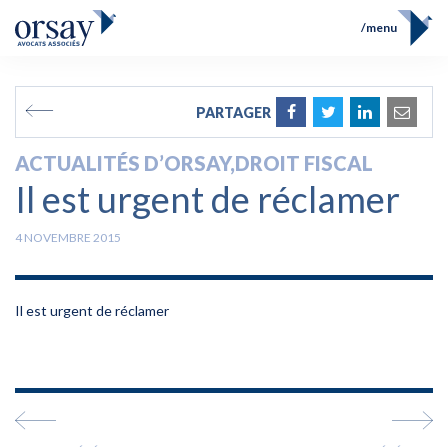
menu
Accueil
Équipe
FR
EN
PARTAGER
Compétences
Prix et Distinctions
ACTUALITÉS D’ORSAY
,
DROIT FISCAL
Opérations
Il est urgent de réclamer
Actualités
Contact
4 NOVEMBRE 2015
Il est urgent de réclamer