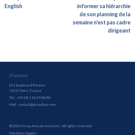
English
informer sa hiérarchie
de son planning de la
semaine n’est pas cadre
dirigeant
Contact
251 boulevard Pereire
75017 Paris, France
Tél. : +33 (0) 1 56 59 88 88
Mail :
contact@orsaylaw.com
©2026 Orsay Avocats Associés. All rights reserved.
Mentions légales