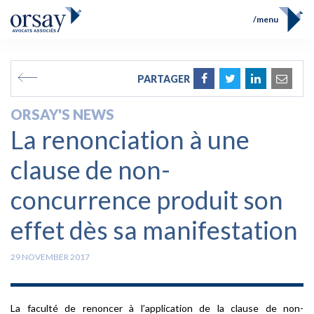
menu
Home
Team
FR
EN
PARTAGER
Expertises
Prix et Distinctions
ORSAY'S NEWS
Opérations
La renonciation à une
News
Contact
clause de non-
concurrence produit son
effet dès sa manifestation
29 NOVEMBER 2017
La faculté de renoncer à l’application de la clause de non-