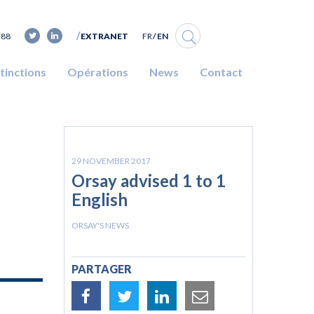
FR
EN
 88
EXTRANET
stinctions
Opérations
News
Contact
29 NOVEMBER 2017
Orsay advised 1 to 1
English
ORSAY'S NEWS
PARTAGER