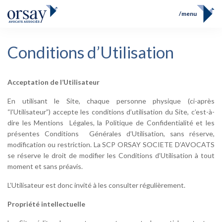
menu
Home
Conditions d’Utilisation
Team
FR
EN
Expertises
Prix et Distinctions
Acceptation de l’Utilisateur
Opérations
News
En utilisant le Site, chaque personne physique (ci-après
Contact
“l’Utilisateur”) accepte les conditions d’utilisation du Site, c’est-à-
dire les Mentions Légales, la Politique de Confidentialité et les
présentes Conditions Générales d’Utilisation, sans réserve,
modification ou restriction. La SCP ORSAY SOCIETE D’AVOCATS
se réserve le droit de modifier les Conditions d’Utilisation à tout
moment et sans préavis.
L’Utilisateur est donc invité à les consulter régulièrement.
Propriété intellectuelle