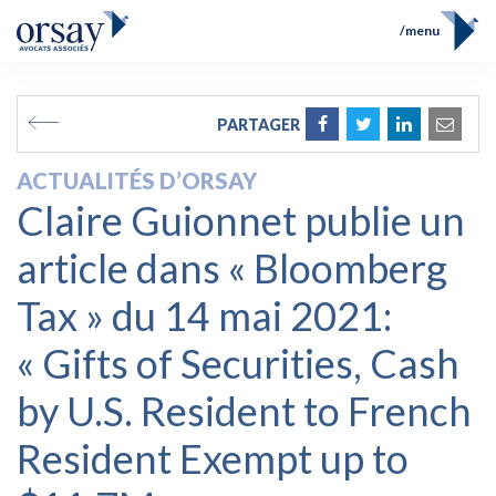
menu
Accueil
Équipe
FR
EN
PARTAGER
Compétences
Prix et Distinctions
ACTUALITÉS D’ORSAY
Opérations
Claire Guionnet publie un
Actualités
Contact
article dans « Bloomberg
Tax » du 14 mai 2021:
« Gifts of Securities, Cash
by U.S. Resident to French
Resident Exempt up to