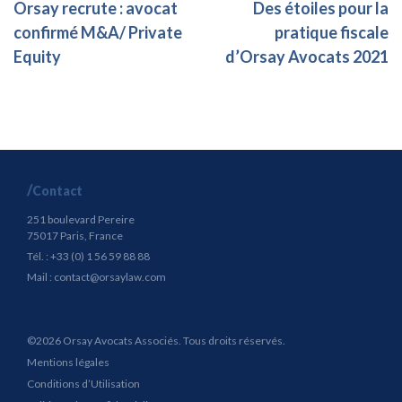
Orsay recrute : avocat
Des étoiles pour la
confirmé M&A/ Private
pratique fiscale
Equity
d’Orsay Avocats 2021
Contact
251 boulevard Pereire
75017 Paris, France
Tél. : +33 (0) 1 56 59 88 88
Mail :
contact@orsaylaw.com
©2026 Orsay Avocats Associés. Tous droits réservés.
Mentions légales
Conditions d’Utilisation