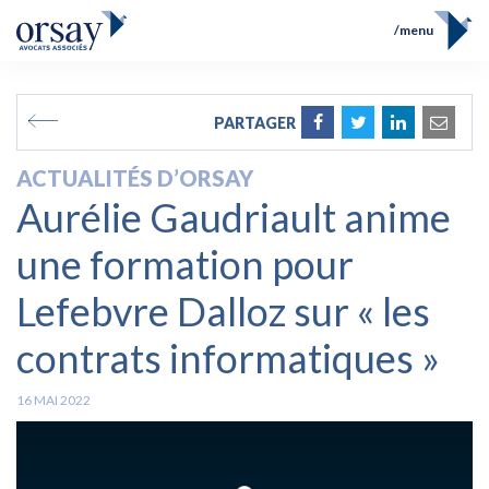
menu
Accueil
Équipe
FR
EN
PARTAGER
Compétences
Prix et Distinctions
ACTUALITÉS D’ORSAY
Opérations
Aurélie Gaudriault anime
Actualités
Contact
une formation pour
Lefebvre Dalloz sur « les
contrats informatiques »
16 MAI 2022