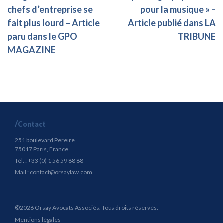
chefs d’entreprise se
pour la musique » –
fait plus lourd – Article
Article publié dans LA
paru dans le GPO
TRIBUNE
MAGAZINE
Contact
251 boulevard Pereire
75017 Paris, France
Tél. : +33 (0) 1 56 59 88 88
Mail :
contact@orsaylaw.com
©2026 Orsay Avocats Associés. Tous droits réservés.
Mentions légales