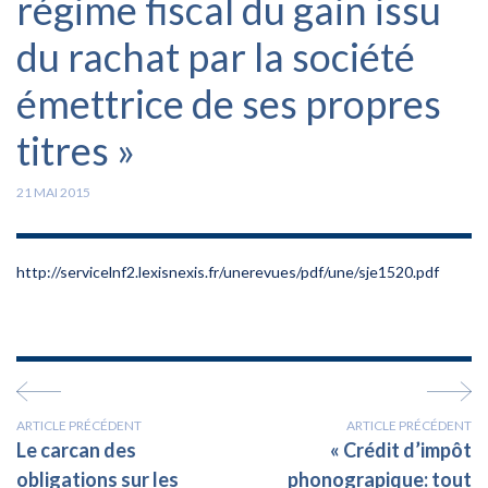
régime fiscal du gain issu
du rachat par la société
émettrice de ses propres
titres »
21 MAI 2015
http://servicelnf2.lexisnexis.fr/unerevues/pdf/une/sje1520.pdf
ARTICLE PRÉCÉDENT
ARTICLE PRÉCÉDENT
Le carcan des
« Crédit d’impôt
obligations sur les
phonograpique: tout