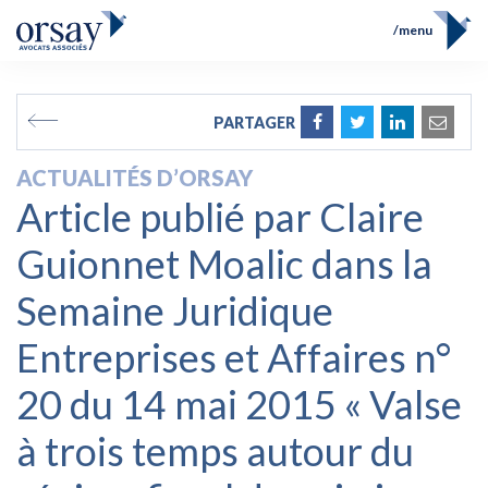
menu
Accueil
Équipe
FR
EN
PARTAGER
Compétences
Prix et Distinctions
ACTUALITÉS D’ORSAY
Opérations
Article publié par Claire
Actualités
Contact
Guionnet Moalic dans la
Semaine Juridique
Entreprises et Affaires n°
20 du 14 mai 2015 « Valse
à trois temps autour du