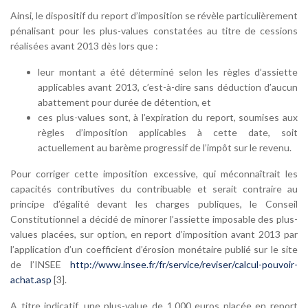
Ainsi, le dispositif du report d’imposition se révèle particulièrement
pénalisant pour les plus-values constatées au titre de cessions
réalisées avant 2013 dès lors que :
leur montant a été déterminé selon les règles d’assiette
applicables avant 2013, c’est-à-dire sans déduction d’aucun
abattement pour durée de détention, et
ces plus-values sont, à l’expiration du report, soumises aux
règles d’imposition applicables à cette date, soit
actuellement au barème progressif de l’impôt sur le revenu.
Pour corriger cette imposition excessive, qui méconnaîtrait les
capacités contributives du contribuable et serait contraire au
principe d’égalité devant les charges publiques, le Conseil
Constitutionnel a décidé de minorer l’assiette imposable des plus-
values placées, sur option, en report d’imposition avant 2013 par
l’application d’un coefficient d’érosion monétaire publié sur le site
de l’INSEE
http://www.insee.fr/fr/service/reviser/calcul-pouvoir-
achat.asp
[3].
A titre indicatif, une plus-value de 1.000 euros placée en report