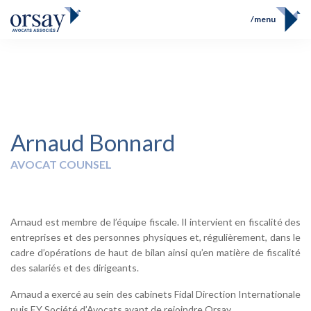
menu
Accueil
Équipe
FR
EN
Compétences
Prix et Distinctions
Opérations
Actualités
Arnaud Bonnard
Contact
AVOCAT COUNSEL
Arnaud est membre de l’équipe fiscale. Il intervient en fiscalité des
entreprises et des personnes physiques et, régulièrement, dans le
cadre d’opérations de haut de bilan ainsi qu’en matière de fiscalité
des salariés et des dirigeants.
Arnaud a exercé au sein des cabinets Fidal Direction Internationale
puis EY Société d’Avocats avant de rejoindre Orsay.