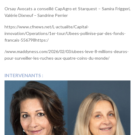
Orsay Avocats a conseillé CapAgro et Starquest – Samira Friggeri,
Valérie Dixneuf – Sandrine Perrier
https://www.cfnews.net/L-actualite/Capital-
innovation/Operations/1er-tour/Ubees-pollinise-par-des-fonds-
francais-556798https:/
/www.maddyness.com/2026/02/03/ubees-leve-8-millions-deuros-
pour-surveiller-les-ruches-aux-quatre-coins-du-monde/
INTERVENANTS :