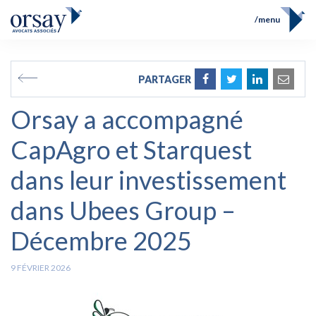
menu
Accueil
Équipe
FR
EN
PARTAGER
Compétences
Prix et Distinctions
Orsay a accompagné
Opérations
Actualités
CapAgro et Starquest
Contact
dans leur investissement
dans Ubees Group –
Décembre 2025
9 FÉVRIER 2026