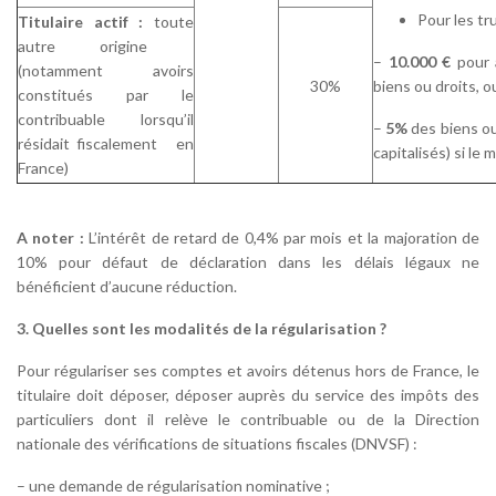
Pour les tr
Titulaire actif :
toute
autre origine
–
10.000 €
pour 
(notamment avoirs
30%
biens ou droits, o
constitués par le
contribuable lorsqu’il
–
5%
des biens ou
résidait fiscalement en
capitalisés) si le
France)
A noter
:
L’intérêt de retard de 0,4% par mois et la majoration de
10% pour défaut de déclaration dans les délais légaux ne
bénéficient d’aucune réduction.
3.
Quelles sont les modalités de la régularisation ?
Pour régulariser ses comptes et avoirs détenus hors de France, le
titulaire doit déposer, déposer auprès du service des impôts des
particuliers dont il relève le contribuable ou de la Direction
nationale des vérifications de situations fiscales (DNVSF) :
– une demande de régularisation nominative ;