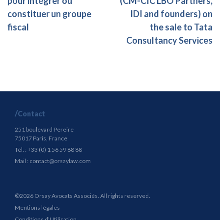
pour intégrer ou
(CM-CIC LBO Partners,
constituer un groupe
IDI and founders) on
fiscal
the sale to Tata
Consultancy Services
Contact
251 boulevard Pereire
75017 Paris, France
Tél. : +33 (0) 1 56 59 88 88
Mail :
contact@orsaylaw.com
©2026 Orsay Avocats Associés. All rights reserved.
Mentions légales
Conditions d’Utilisation