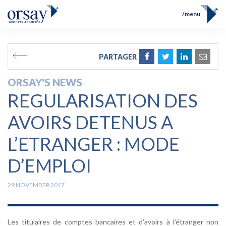
menu
Home
Team
FR
EN
PARTAGER
Expertises
Prix et Distinctions
ORSAY'S NEWS
Opérations
REGULARISATION DES
News
Contact
AVOIRS DETENUS A
L’ETRANGER : MODE
D’EMPLOI
29 NOVEMBER 2017
Les titulaires de comptes bancaires et d’avoirs à l’étranger non