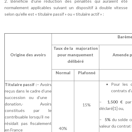
2. Bénéficie d’une réduction des pénalités qui auraient été
normalement applicables suivant un dispositif à double vitesse
selon qu’elle est « titulaire passif » ou « titulaire actif » :
Barème
Taux de la majoration
Origine des avoirs
pour manquement
Amende p
délibéré
Normal
Plafonné
Pour les 
Titulaire passif :
– Avoirs
contrats d’
reçus dans le cadre d’une
succession ou d’une
–
1.500 €
par
donation,- Avoirs
15%
déclaré[1] ou,
constitués par le
contribuable lorsqu’il ne
–
5%
du solde c
résidait pas fiscalement
valeur du contrat 
40%
en France