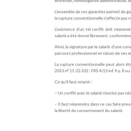
entretien, homologation administrative, dé
L’ensemble de ces garanties permet de gar
la rupture conventionnelle n’affecte pas né
L’existence d’un tel conflit doit néanmo
salarié a été donné librement, conformémen
Ainsi, la signature par le salarié d’une co
parcours professionnel en raison de ses e
La rupture conventionnelle peut alors êtr
2013 n° 11-22.332 : FRS 4/13 inf. 9 p. 8 ou F
Ce qu’il faut retenir :
– Un conflit avec le salarié n’exclut pas 
– Il faut néanmoins dans ce cas faire preu
la liberté du consentement du salarié.