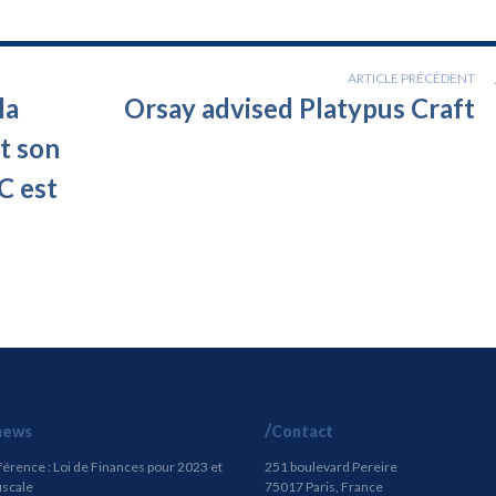
ARTICLE PRÉCÉDENT
la
Orsay advised Platypus Craft
t son
C est
news
Contact
rence : Loi de Finances pour 2023 et
251 boulevard Pereire
fiscale
75017 Paris, France