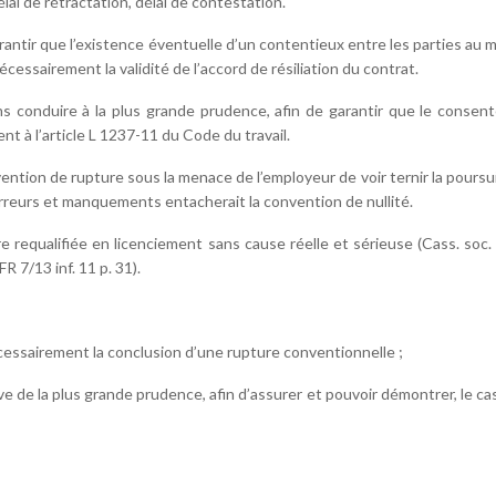
lai de rétractation, délai de contestation.
antir que l’existence éventuelle d’un contentieux entre les parties au
cessairement la validité de l’accord de résiliation du contrat.
ins conduire à la plus grande prudence, afin de garantir que le conse
t à l’article L 1237-11 du Code du travail.
nvention de rupture sous la menace de l’employeur de voir ternir la pours
rreurs et manquements entacherait la convention de nullité.
e requalifiée en licenciement sans cause réelle et sérieuse (Cass. soc. 
R 7/13 inf. 11 p. 31).
nécessairement la conclusion d’une rupture conventionnelle ;
ve de la plus grande prudence, afin d’assurer et pouvoir démontrer, le ca