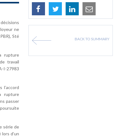
 décisions
ployeur ne
-PBR), Sté
BACK TO SUMMARY
a rupture
e travail
NA-I-27983
s l’accord
a rupture
ans passer
 poursuite
e série de
 lors d’un