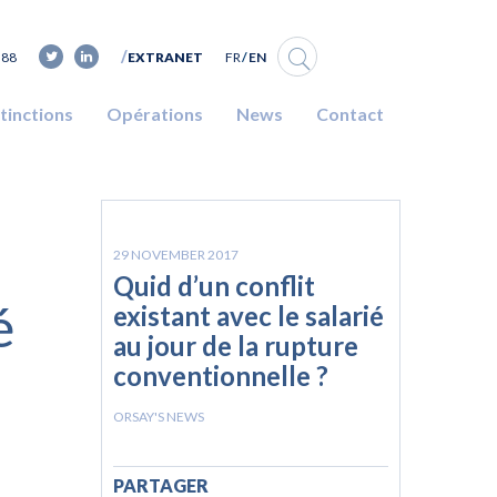
FR
EN
 88
EXTRANET
stinctions
Opérations
News
Contact
29 NOVEMBER 2017
Quid d’un conflit
é
existant avec le salarié
au jour de la rupture
conventionnelle ?
ORSAY'S NEWS
PARTAGER