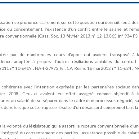
ssation se prononce clairement sur cette question qui donnait lieu à des
ice du consentement, l’existence d’un conflit entre le salarié et l’em
ure conventionnelle (Cass. Soc. 13 février 2013 n° 12-13.865 (n° 934 FS
doptée par de nombreuses cours d’appel qui avaient transposé à l
dence adoptée à propos d’autres résiliations amiables du contrat d
2011 n° 10-6409 : NA-I-27975 fv ; CA Reims 16 mai 2012 n° 11-624 : 
 cohérente avec l’intention exprimée par les partenaires sociaux dan
nvier 2008. Ceux-ci avaient en effet assigné comme objectif à l
ur et au salarié de se séparer dans le cadre d’un processus négocié, s
ris donc lorsque cette rupture résulte d’un désaccord compromettant la
a volonté du législateur, qui a assorti la rupture conventionnelle d’un
l’intégrité du consentement des parties : assistance possible du salarié