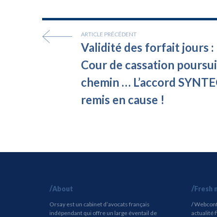
ARTICLE PRÉCÉDENT
Validité des forfait jours : 
Cour de cassation poursui
chemin … L’accord SYNTE
remis en cause !
About
Fresh 
Orsay est un cabinet d’avocats français
Webconfé
indépendant qui offre un large éventail de
actualité 