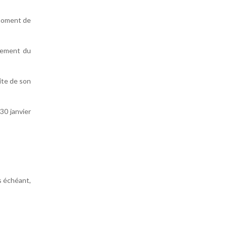
 moment de
ntement du
uite de son
30 janvier
s échéant,