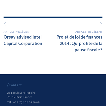
ARTICLE PRÉCÉDENT
ARTICLE PRÉCÉDENT
Orsay advised Intel
Projet de loi de finances
Capital Corporation
2014 : Qui profite de la
pause fiscale ?
Contact
251 boulevard Pereire
75017 Paris, France
Tél. : +33 (0) 1 56 59 88 88