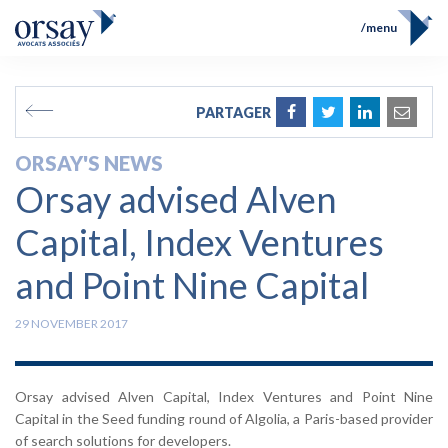
menu
Home
Team
FR
EN
PARTAGER
Expertises
Prix et Distinctions
ORSAY'S NEWS
Opérations
Orsay advised Alven
News
Contact
Capital, Index Ventures
and Point Nine Capital
29 NOVEMBER 2017
Orsay advised Alven Capital, Index Ventures and Point Nine
Capital in the Seed funding round of Algolia, a Paris-based provider
of search solutions for developers.