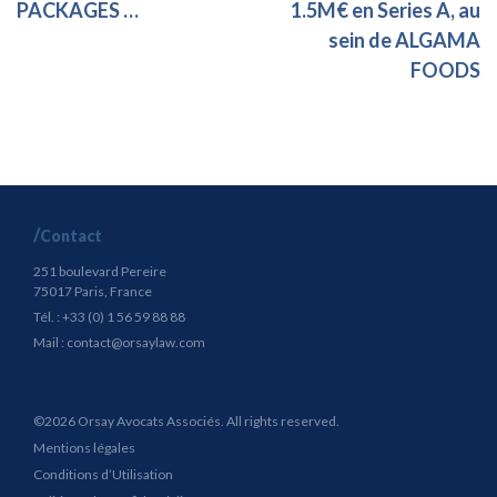
PACKAGES …
1.5M€ en Series A, au
sein de ALGAMA
FOODS
Contact
251 boulevard Pereire
75017 Paris, France
Tél. : +33 (0) 1 56 59 88 88
Mail :
contact@orsaylaw.com
©2026 Orsay Avocats Associés. All rights reserved.
Mentions légales
Conditions d’Utilisation