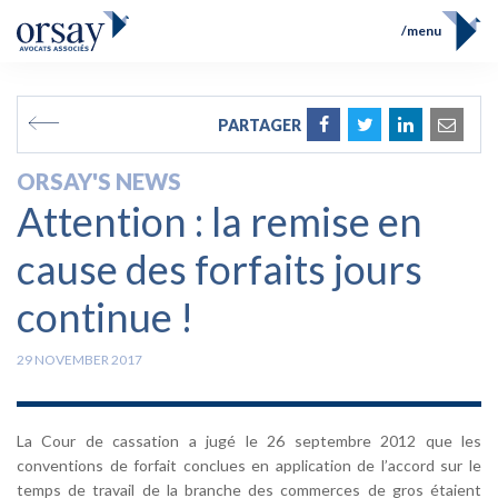
menu
Home
Team
FR
EN
PARTAGER
Expertises
Prix et Distinctions
ORSAY'S NEWS
Opérations
Attention : la remise en
News
Contact
cause des forfaits jours
continue !
29 NOVEMBER 2017
La Cour de cassation a jugé le 26 septembre 2012 que les
conventions de forfait conclues en application de l’accord sur le
temps de travail de la branche des commerces de gros étaient