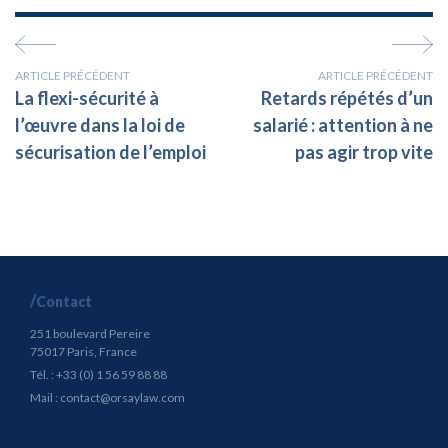
ARTICLE PRÉCÉDENT
ARTICLE PRÉCÉDENT
La flexi-sécurité à
Retards répétés d’un
l’œuvre dans la loi de
salarié : attention à ne
sécurisation de l’emploi
pas agir trop vite
Contact
251 boulevard Pereire
75017 Paris, France
Tél. : +33 (0) 1 56 59 88 88
Mail :
contact@orsaylaw.com