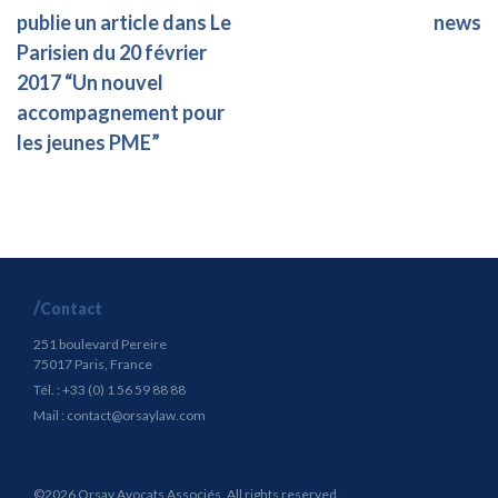
publie un article dans Le
news
Parisien du 20 février
2017 “Un nouvel
accompagnement pour
les jeunes PME”
Contact
251 boulevard Pereire
75017 Paris, France
Tél. : +33 (0) 1 56 59 88 88
Mail :
contact@orsaylaw.com
©2026 Orsay Avocats Associés. All rights reserved.