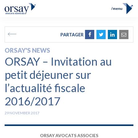
menu
Home
Team
FR
EN
PARTAGER
Expertises
Prix et Distinctions
ORSAY'S NEWS
Opérations
ORSAY – Invitation au
News
Contact
petit déjeuner sur
l’actualité fiscale
2016/2017
29 NOVEMBER 2017
ORSAY AVOCATS ASSOCIES