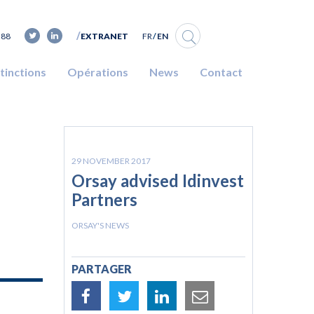
FR
EN
 88
EXTRANET
stinctions
Opérations
News
Contact
29 NOVEMBER 2017
Orsay advised Idinvest
Partners
ORSAY'S NEWS
PARTAGER