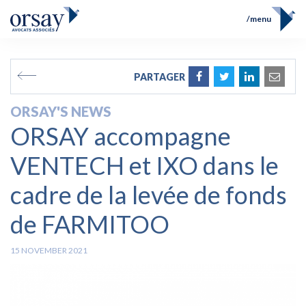
menu
Home
Team
FR
EN
PARTAGER
Expertises
Prix et Distinctions
ORSAY'S NEWS
Opérations
ORSAY accompagne
News
Contact
VENTECH et IXO dans le
cadre de la levée de fonds
de FARMITOO
15 NOVEMBER 2021