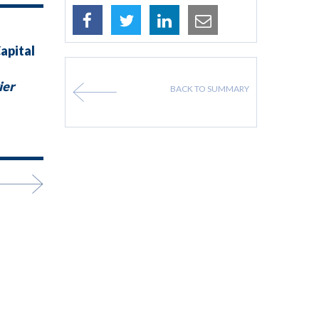
apital
ier
BACK TO SUMMARY