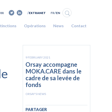
FR
EN
 88
EXTRANET
stinctions
Opérations
News
Contact
9 FEBRUARY 2021
Orsay accompagne
le
MOKA.CARE dans le
cadre de sa levée de
fonds
ORSAY'S NEWS
PARTAGER