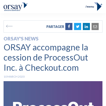
menu
Home
Team
FR
EN
PARTAGER
Expertises
Prix et Distinctions
ORSAY'S NEWS
Opérations
ORSAY accompagne la
News
Contact
cession de ProcessOut
Inc. à Checkout.com
10 MARCH 2020