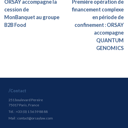
ORSAY accompagne la
Première opération de
cession de
financement complexe
MonBanquet au groupe
en période de
B2B Food
confinement : ORSAY
accompagne
QUANTUM
GENOMICS
Contact
251 boulevard Pereire
75017 Paris, France
Tél. : +33 (0) 1 56 59 88 88
Mail :
contact@orsaylaw.com