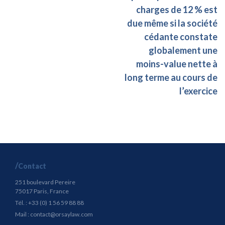
charges de 12 % est
due même si la société
cédante constate
globalement une
moins-value nette à
long terme au cours de
l’exercice
Contact
251 boulevard Pereire
75017 Paris, France
Tél. : +33 (0) 1 56 59 88 88
Mail :
contact@orsaylaw.com