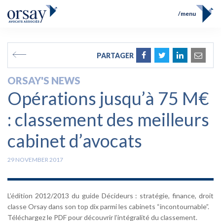
menu
Home
Team
FR
EN
PARTAGER
Expertises
Prix et Distinctions
ORSAY'S NEWS
Opérations
Opérations jusqu’à 75 M€
News
Contact
: classement des meilleurs
cabinet d’avocats
29 NOVEMBER 2017
L’édition 2012/2013 du guide Décideurs : stratégie, finance, droit
classe Orsay dans son top dix parmi les cabinets “incontournable”.
Téléchargez le PDF pour découvrir l’intégralité du classement.