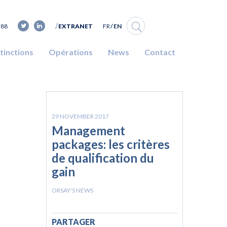
FR
EN
 88
EXTRANET
stinctions
Opérations
News
Contact
29 NOVEMBER 2017
Management
packages: les critères
de qualification du
gain
ORSAY'S NEWS
PARTAGER