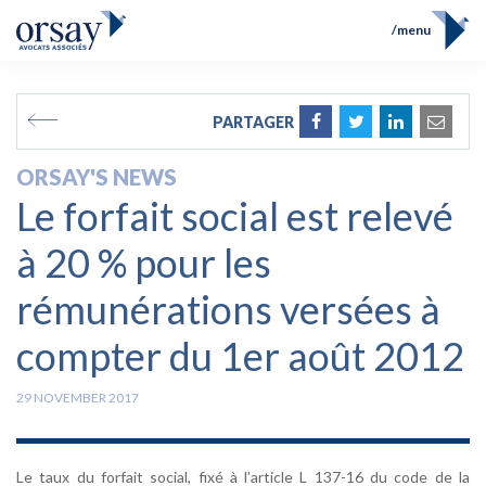
menu
Home
Team
FR
EN
PARTAGER
Expertises
Prix et Distinctions
ORSAY'S NEWS
Opérations
Le forfait social est relevé
News
Contact
à 20 % pour les
rémunérations versées à
compter du 1er août 2012
29 NOVEMBER 2017
Le taux du forfait social, fixé à l’article L 137-16 du code de la