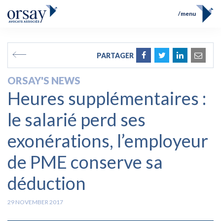
menu
Home
Team
FR
EN
PARTAGER
Expertises
Prix et Distinctions
ORSAY'S NEWS
Opérations
Heures supplémentaires :
News
Contact
le salarié perd ses
exonérations, l’employeur
de PME conserve sa
déduction
29 NOVEMBER 2017