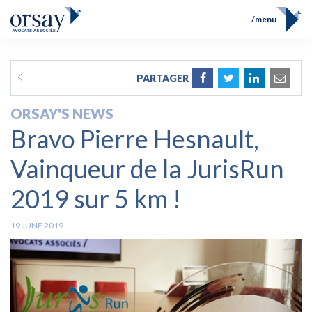
menu
Home
Team
FR
EN
PARTAGER
Expertises
Prix et Distinctions
ORSAY'S NEWS
Opérations
Bravo Pierre Hesnault,
News
Contact
Vainqueur de la JurisRun
2019 sur 5 km !
19 JUNE 2019